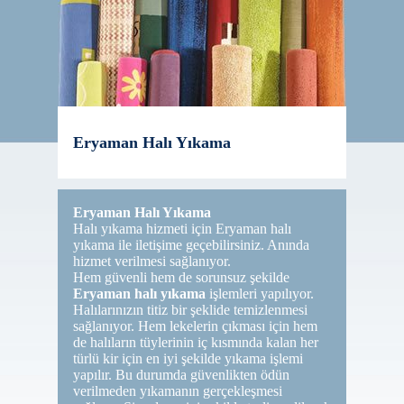
Eryaman Halı Yıkama
Eryaman Halı Yıkama
Halı yıkama hizmeti için Eryaman halı
yıkama ile iletişime geçebilirsiniz. Anında
hizmet verilmesi sağlanıyor.
Hem güvenli hem de sorunsuz şekilde
Eryaman halı yıkama
işlemleri yapılıyor.
Halılarınızın titiz bir şeklide temizlenmesi
sağlanıyor. Hem lekelerin çıkması için hem
de halıların tüylerinin iç kısmında kalan her
türlü kir için en iyi şekilde yıkama işlemi
yapılır. Bu durumda güvenlikten ödün
verilmeden yıkamanın gerçekleşmesi